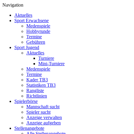
Skip
Navigation
to
Aktuelles
content
Sport Erwachsene
Medenspiele
Hobbyrunde
Termine
Gebühren
Sport Jugend
Aktuelles
Turniere
Mini-Turniere
Medenspiele
Termine
Kader TB3
Statistiken TB3
Rangliste
Richtlinien
Spielerbörse
Mannschaft sucht
Spieler sucht
Anzeige verwalten
Anzeige aufgeben
Stellenangebote
Alle Stellenangebote