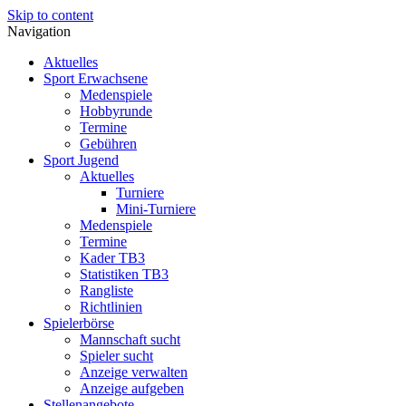
Skip to content
Navigation
Aktuelles
Sport Erwachsene
Medenspiele
Hobbyrunde
Termine
Gebühren
Sport Jugend
Aktuelles
Turniere
Mini-Turniere
Medenspiele
Termine
Kader TB3
Statistiken TB3
Rangliste
Richtlinien
Spielerbörse
Mannschaft sucht
Spieler sucht
Anzeige verwalten
Anzeige aufgeben
Stellenangebote