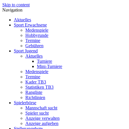
Skip to content
Navigation
Aktuelles
Sport Erwachsene
Medenspiele
Hobbyrunde
Termine
Gebühren
Sport Jugend
Aktuelles
Turniere
Mini-Turniere
Medenspiele
Termine
Kader TB3
Statistiken TB3
Rangliste
Richtlinien
Spielerbörse
Mannschaft sucht
Spieler sucht
Anzeige verwalten
Anzeige aufgeben
Stellenangebote