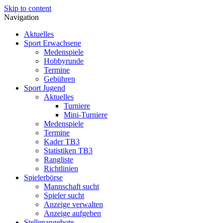
Skip to content
Navigation
Aktuelles
Sport Erwachsene
Medenspiele
Hobbyrunde
Termine
Gebühren
Sport Jugend
Aktuelles
Turniere
Mini-Turniere
Medenspiele
Termine
Kader TB3
Statistiken TB3
Rangliste
Richtlinien
Spielerbörse
Mannschaft sucht
Spieler sucht
Anzeige verwalten
Anzeige aufgeben
Stellenangebote