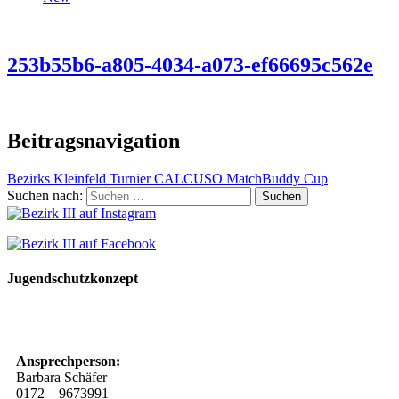
253b55b6-a805-4034-a073-ef66695c562e
Beitragsnavigation
Bezirks Kleinfeld Turnier CALCUSO MatchBuddy Cup
Suchen nach:
Jugendschutzkonzept
10 Spielregeln für ein gutes und sicheres Miteinander
Ansprechperson:
Barbara Schäfer
0172 – 9673991