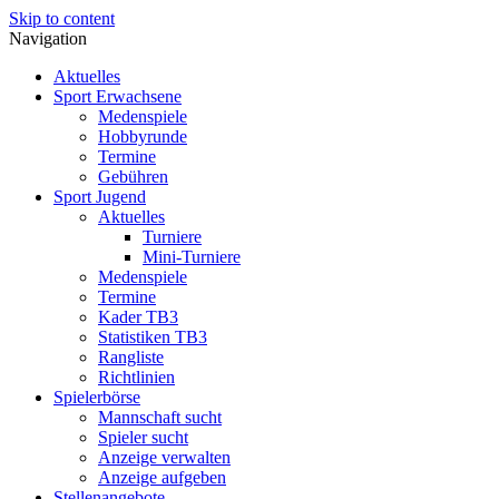
Skip to content
Navigation
Aktuelles
Sport Erwachsene
Medenspiele
Hobbyrunde
Termine
Gebühren
Sport Jugend
Aktuelles
Turniere
Mini-Turniere
Medenspiele
Termine
Kader TB3
Statistiken TB3
Rangliste
Richtlinien
Spielerbörse
Mannschaft sucht
Spieler sucht
Anzeige verwalten
Anzeige aufgeben
Stellenangebote