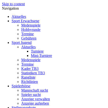
Skip to content
Navigation
Aktuelles
Sport Erwachsene
Medenspiele
Hobbyrunde
Termine
Gebühren
Sport Jugend
Aktuelles
Turniere
Mini-Turniere
Medenspiele
Termine
Kader TB3
Statistiken TB3
Rangliste
Richtlinien
Spielerbörse
Mannschaft sucht
Spieler sucht
Anzeige verwalten
Anzeige aufgeben
Stellenangebote