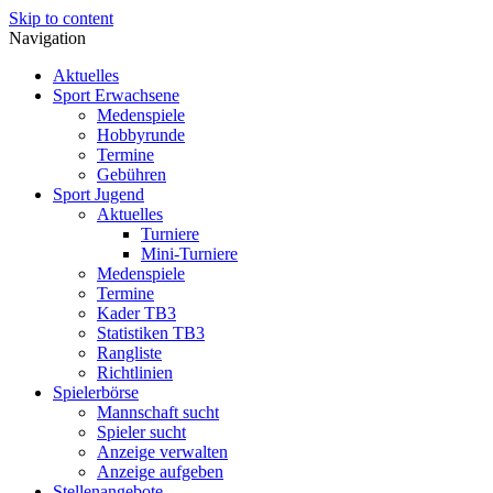
Skip to content
Navigation
Aktuelles
Sport Erwachsene
Medenspiele
Hobbyrunde
Termine
Gebühren
Sport Jugend
Aktuelles
Turniere
Mini-Turniere
Medenspiele
Termine
Kader TB3
Statistiken TB3
Rangliste
Richtlinien
Spielerbörse
Mannschaft sucht
Spieler sucht
Anzeige verwalten
Anzeige aufgeben
Stellenangebote