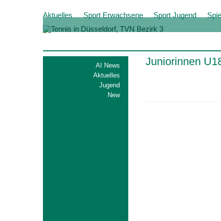
Aktuelles
Sport Erwachsene
Sport Jugend
Spie
Juniorinnen U1
AI News
Aktuelles
Jugend
New