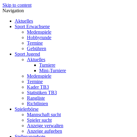
Skip to content
Navigation
Aktuelles
Sport Erwachsene
Medenspiele
Hobbyrunde
Termine
Gebühren
Sport Jugend
Aktuelles
Turniere
Mini-Turniere
Medenspiele
Termine
Kader TB3
Statistiken TB3
Rangliste
Richtlinien
Spielerbörse
Mannschaft sucht
Spieler sucht
Anzeige verwalten
Anzeige aufgeben
Stellenangebote