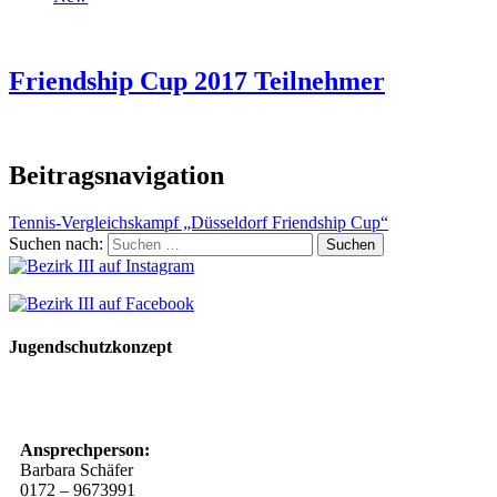
Friendship Cup 2017 Teilnehmer
Beitragsnavigation
Tennis-Vergleichskampf „Düsseldorf Friendship Cup“
Suchen nach:
Jugendschutzkonzept
10 Spielregeln für ein gutes und sicheres Miteinander
Ansprechperson:
Barbara Schäfer
0172 – 9673991