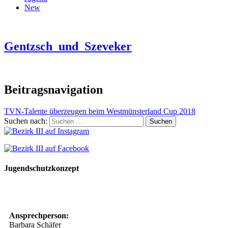
New
Gentzsch_und_Szeveker
Beitragsnavigation
TVN-Talente überzeugen beim Westmünsterland Cup 2018
Suchen nach:
Jugendschutzkonzept
10 Spielregeln für ein gutes und sicheres Miteinander
Ansprechperson:
Barbara Schäfer