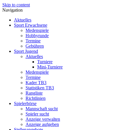
Skip to content
Navigation
Aktuelles
Sport Erwachsene
Medenspiele
Hobbyrunde
Termine
Gebühren
Sport Jugend
Aktuelles
Turniere
Mini-Turniere
Medenspiele
Termine
Kader TB3
Statistiken TB3
Rangliste
Richtlinien
Spielerbörse
Mannschaft sucht
Spieler sucht
Anzeige verwalten
Anzeige aufgeben
Stellenangebote