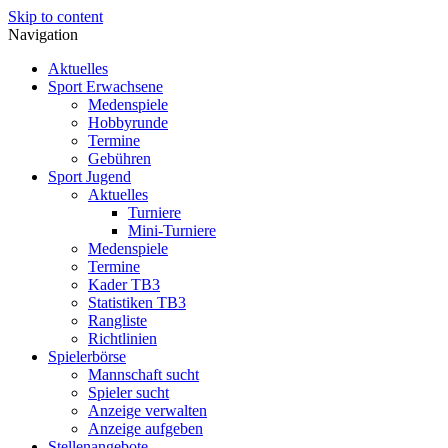
Skip to content
Navigation
Aktuelles
Sport Erwachsene
Medenspiele
Hobbyrunde
Termine
Gebühren
Sport Jugend
Aktuelles
Turniere
Mini-Turniere
Medenspiele
Termine
Kader TB3
Statistiken TB3
Rangliste
Richtlinien
Spielerbörse
Mannschaft sucht
Spieler sucht
Anzeige verwalten
Anzeige aufgeben
Stellenangebote