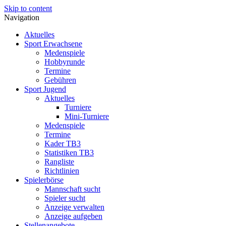
Skip to content
Navigation
Aktuelles
Sport Erwachsene
Medenspiele
Hobbyrunde
Termine
Gebühren
Sport Jugend
Aktuelles
Turniere
Mini-Turniere
Medenspiele
Termine
Kader TB3
Statistiken TB3
Rangliste
Richtlinien
Spielerbörse
Mannschaft sucht
Spieler sucht
Anzeige verwalten
Anzeige aufgeben
Stellenangebote