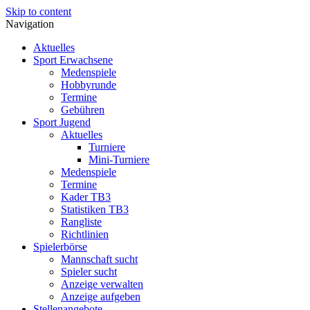
Skip to content
Navigation
Aktuelles
Sport Erwachsene
Medenspiele
Hobbyrunde
Termine
Gebühren
Sport Jugend
Aktuelles
Turniere
Mini-Turniere
Medenspiele
Termine
Kader TB3
Statistiken TB3
Rangliste
Richtlinien
Spielerbörse
Mannschaft sucht
Spieler sucht
Anzeige verwalten
Anzeige aufgeben
Stellenangebote