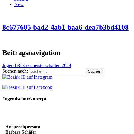
New
8c677605-bad2-4ab1-baa6-dea7b3bd4108
Beitragsnavigation
Jugend Bezirksmeisterschaften 2024
Suchen nach:
Jugendschutzkonzept
10 Spielregeln für ein gutes und sicheres Miteinander
Ansprechperson:
Barbara Schäfer