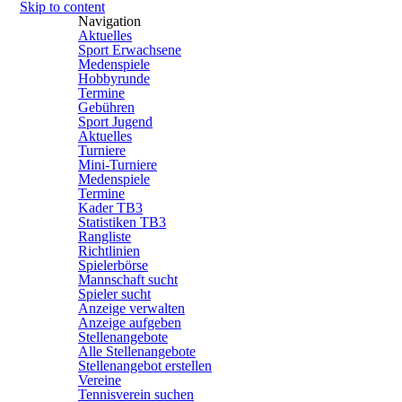
Skip to content
Navigation
Aktuelles
Sport Erwachsene
Medenspiele
Hobbyrunde
Termine
Gebühren
Sport Jugend
Aktuelles
Turniere
Mini-Turniere
Medenspiele
Termine
Kader TB3
Statistiken TB3
Rangliste
Richtlinien
Spielerbörse
Mannschaft sucht
Spieler sucht
Anzeige verwalten
Anzeige aufgeben
Stellenangebote
Alle Stellenangebote
Stellenangebot erstellen
Vereine
Tennisverein suchen