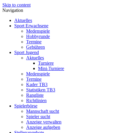
Skip to content
Navigation
Aktuelles
Sport Erwachsene
Medenspiele
Hobbyrunde
Termine
Gebühren
Sport Jugend
Aktuelles
Turniere
Mini-Turniere
Medenspiele
Termine
Kader TB3
Statistiken TB3
Rangliste
Richtlinien
Spielerbörse
Mannschaft sucht
Spieler sucht
Anzeige verwalten
Anzeige aufgeben
Stellenangebote