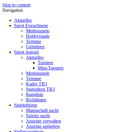
Skip to content
Navigation
Aktuelles
Sport Erwachsene
Medenspiele
Hobbyrunde
Termine
Gebühren
Sport Jugend
Aktuelles
Turniere
Mini-Turniere
Medenspiele
Termine
Kader TB3
Statistiken TB3
Rangliste
Richtlinien
Spielerbörse
Mannschaft sucht
Spieler sucht
Anzeige verwalten
Anzeige aufgeben
Stellenangebote