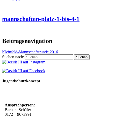
mannschaften-platz-1-bis-4-1
Beitragsnavigation
Kleinfeld-Mannschaftsrunde 2016
Suchen nach:
Jugendschutzkonzept
10 Spielregeln für ein gutes und sicheres Miteinander
Ansprechperson:
Barbara Schäfer
0172 – 9673991