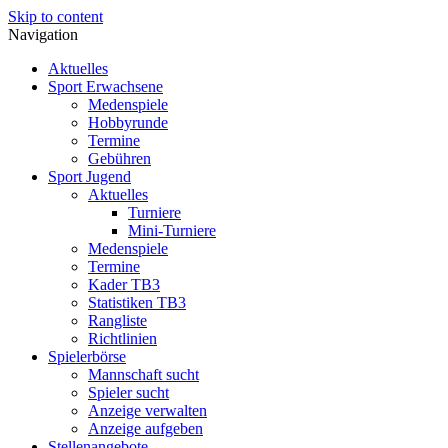
Skip to content
Navigation
Aktuelles
Sport Erwachsene
Medenspiele
Hobbyrunde
Termine
Gebühren
Sport Jugend
Aktuelles
Turniere
Mini-Turniere
Medenspiele
Termine
Kader TB3
Statistiken TB3
Rangliste
Richtlinien
Spielerbörse
Mannschaft sucht
Spieler sucht
Anzeige verwalten
Anzeige aufgeben
Stellenangebote