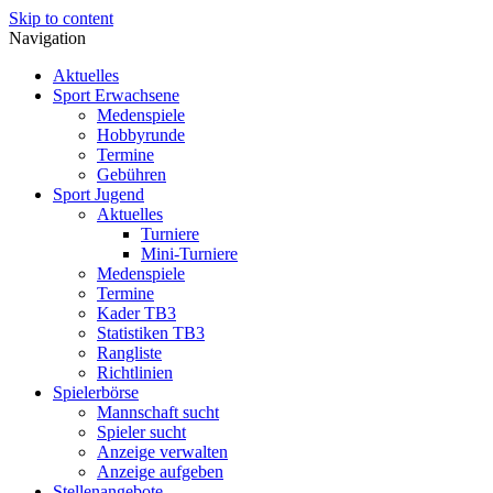
Skip to content
Navigation
Aktuelles
Sport Erwachsene
Medenspiele
Hobbyrunde
Termine
Gebühren
Sport Jugend
Aktuelles
Turniere
Mini-Turniere
Medenspiele
Termine
Kader TB3
Statistiken TB3
Rangliste
Richtlinien
Spielerbörse
Mannschaft sucht
Spieler sucht
Anzeige verwalten
Anzeige aufgeben
Stellenangebote