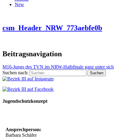
New
csm_Header_NRW_773aebfe0b
Beitragsnavigation
M16-Jungs des TVN im NRW-Halbfinale ganz unter sich
Suchen nach:
Jugendschutzkonzept
10 Spielregeln für ein gutes und sicheres Miteinander
Ansprechperson:
Barbara Schäfer