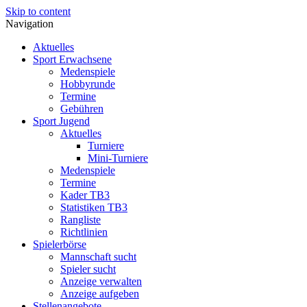
Skip to content
Navigation
Aktuelles
Sport Erwachsene
Medenspiele
Hobbyrunde
Termine
Gebühren
Sport Jugend
Aktuelles
Turniere
Mini-Turniere
Medenspiele
Termine
Kader TB3
Statistiken TB3
Rangliste
Richtlinien
Spielerbörse
Mannschaft sucht
Spieler sucht
Anzeige verwalten
Anzeige aufgeben
Stellenangebote