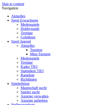
Skip to content
Navigation
Aktuelles
Sport Erwachsene
Medenspiele
Hobbyrunde
Termine
Gebühren
Sport Jugend
Aktuelles
Turniere
Mini-Turniere
Medenspiele
Termine
Kader TB3
Statistiken TB3
Rangliste
Richtlinien
Spielerbörse
Mannschaft sucht
Spieler sucht
Anzeige verwalten
Anzeige aufgeben
Stellenangebote