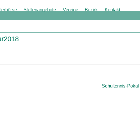
lerbörse
Stellenangebote
Vereine
Bezirk
Kontakt
ar2018
Schultennis-Pokal