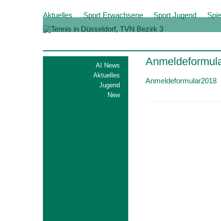
Aktuelles
Sport Erwachsene
Sport Jugend
Spie
Anmeldeformul
AI News
Aktuelles
Anmeldeformular2018
Jugend
New