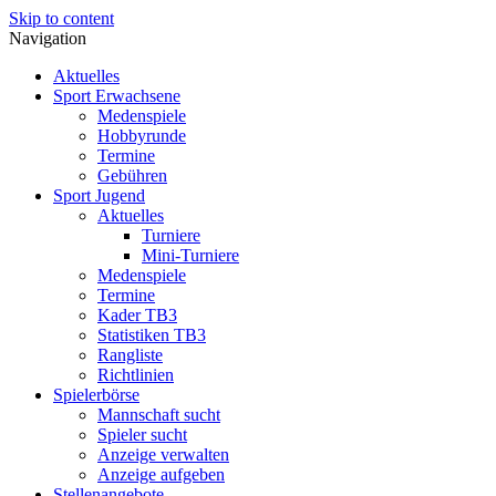
Skip to content
Navigation
Aktuelles
Sport Erwachsene
Medenspiele
Hobbyrunde
Termine
Gebühren
Sport Jugend
Aktuelles
Turniere
Mini-Turniere
Medenspiele
Termine
Kader TB3
Statistiken TB3
Rangliste
Richtlinien
Spielerbörse
Mannschaft sucht
Spieler sucht
Anzeige verwalten
Anzeige aufgeben
Stellenangebote