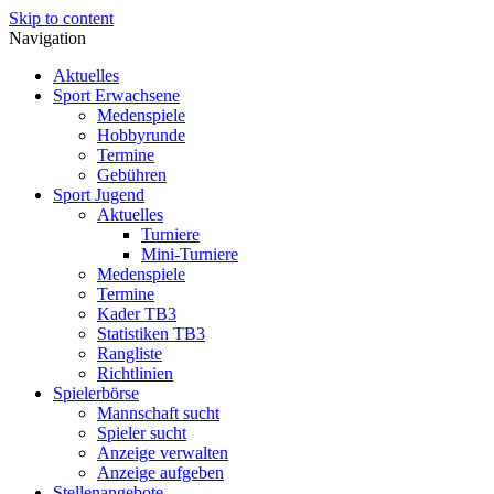
Skip to content
Navigation
Aktuelles
Sport Erwachsene
Medenspiele
Hobbyrunde
Termine
Gebühren
Sport Jugend
Aktuelles
Turniere
Mini-Turniere
Medenspiele
Termine
Kader TB3
Statistiken TB3
Rangliste
Richtlinien
Spielerbörse
Mannschaft sucht
Spieler sucht
Anzeige verwalten
Anzeige aufgeben
Stellenangebote