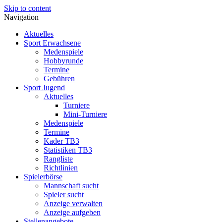
Skip to content
Navigation
Aktuelles
Sport Erwachsene
Medenspiele
Hobbyrunde
Termine
Gebühren
Sport Jugend
Aktuelles
Turniere
Mini-Turniere
Medenspiele
Termine
Kader TB3
Statistiken TB3
Rangliste
Richtlinien
Spielerbörse
Mannschaft sucht
Spieler sucht
Anzeige verwalten
Anzeige aufgeben
Stellenangebote