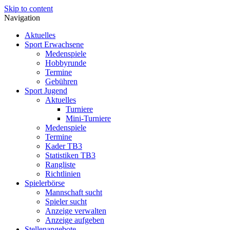
Skip to content
Navigation
Aktuelles
Sport Erwachsene
Medenspiele
Hobbyrunde
Termine
Gebühren
Sport Jugend
Aktuelles
Turniere
Mini-Turniere
Medenspiele
Termine
Kader TB3
Statistiken TB3
Rangliste
Richtlinien
Spielerbörse
Mannschaft sucht
Spieler sucht
Anzeige verwalten
Anzeige aufgeben
Stellenangebote