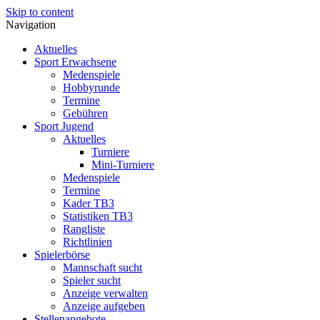
Skip to content
Navigation
Aktuelles
Sport Erwachsene
Medenspiele
Hobbyrunde
Termine
Gebühren
Sport Jugend
Aktuelles
Turniere
Mini-Turniere
Medenspiele
Termine
Kader TB3
Statistiken TB3
Rangliste
Richtlinien
Spielerbörse
Mannschaft sucht
Spieler sucht
Anzeige verwalten
Anzeige aufgeben
Stellenangebote