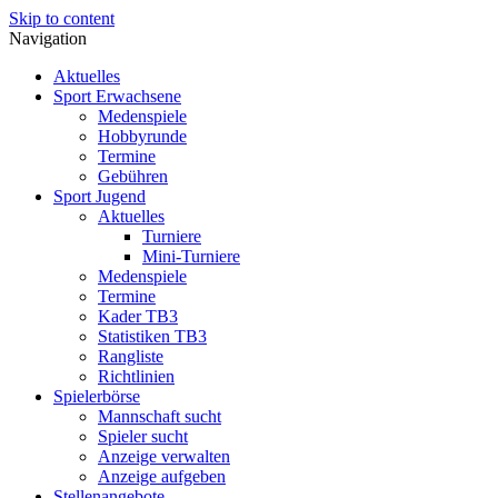
Skip to content
Navigation
Aktuelles
Sport Erwachsene
Medenspiele
Hobbyrunde
Termine
Gebühren
Sport Jugend
Aktuelles
Turniere
Mini-Turniere
Medenspiele
Termine
Kader TB3
Statistiken TB3
Rangliste
Richtlinien
Spielerbörse
Mannschaft sucht
Spieler sucht
Anzeige verwalten
Anzeige aufgeben
Stellenangebote