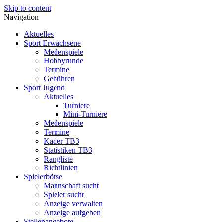
Skip to content
Navigation
Aktuelles
Sport Erwachsene
Medenspiele
Hobbyrunde
Termine
Gebühren
Sport Jugend
Aktuelles
Turniere
Mini-Turniere
Medenspiele
Termine
Kader TB3
Statistiken TB3
Rangliste
Richtlinien
Spielerbörse
Mannschaft sucht
Spieler sucht
Anzeige verwalten
Anzeige aufgeben
Stellenangebote