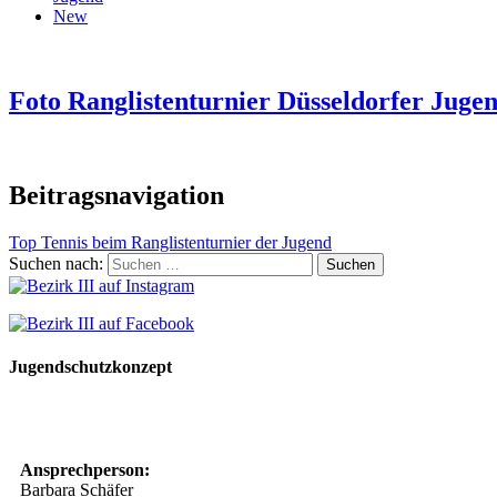
New
Foto Ranglistenturnier Düsseldorfer Juge
Beitragsnavigation
Top Tennis beim Ranglistenturnier der Jugend
Suchen nach:
Jugendschutzkonzept
10 Spielregeln für ein gutes und sicheres Miteinander
Ansprechperson:
Barbara Schäfer