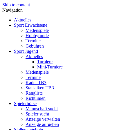
Skip to content
Navigation
Aktuelles
Sport Erwachsene
Medenspiele
Hobbyrunde
Termine
Gebühren
Sport Jugend
Aktuelles
Turniere
Mini-Turniere
Medenspiele
Termine
Kader TB3
Statistiken TB3
Rangliste
Richtlinien
Spielerbörse
Mannschaft sucht
Spieler sucht
Anzeige verwalten
Anzeige aufgeben
Stellenangebote