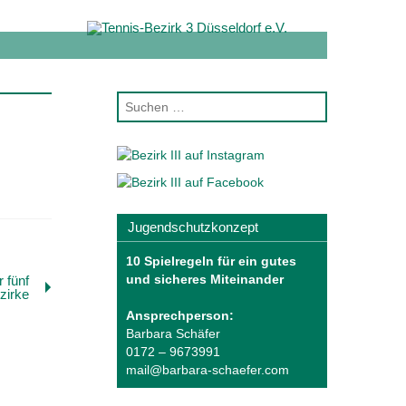
Jugendschutzkonzept
10 Spielregeln für ein gutes
und sicheres Miteinander
 fünf
zirke
Ansprechperson:
Barbara Schäfer
0172 – 9673991
mail@barbara-schaefer.com