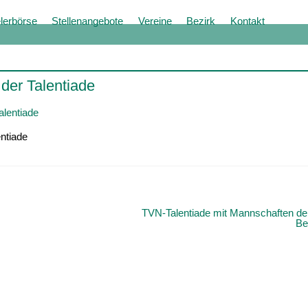
lerbörse
Stellenangebote
Vereine
Bezirk
Kontakt
 der Talentiade
entiade
TVN-Talentiade mit Mannschaften der
Be