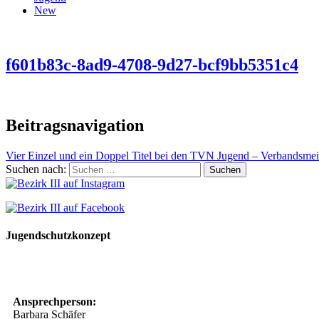
New
f601b83c-8ad9-4708-9d27-bcf9bb5351c4
Beitragsnavigation
Vier Einzel und ein Doppel Titel bei den TVN Jugend – Verbandsmei
Suchen nach:
Jugendschutzkonzept
10 Spielregeln für ein gutes und sicheres Miteinander
Ansprechperson:
Barbara Schäfer