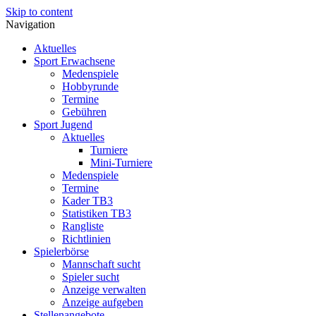
Skip to content
Navigation
Aktuelles
Sport Erwachsene
Medenspiele
Hobbyrunde
Termine
Gebühren
Sport Jugend
Aktuelles
Turniere
Mini-Turniere
Medenspiele
Termine
Kader TB3
Statistiken TB3
Rangliste
Richtlinien
Spielerbörse
Mannschaft sucht
Spieler sucht
Anzeige verwalten
Anzeige aufgeben
Stellenangebote