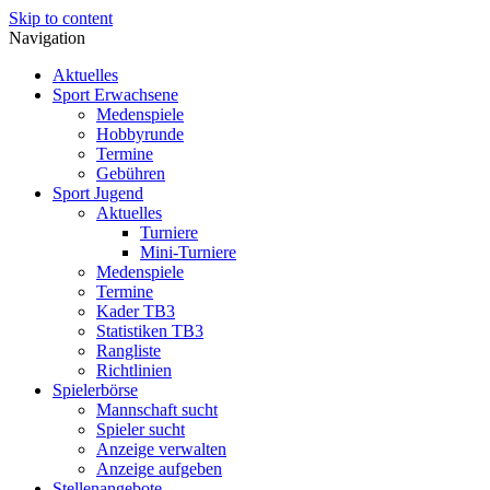
Skip to content
Navigation
Aktuelles
Sport Erwachsene
Medenspiele
Hobbyrunde
Termine
Gebühren
Sport Jugend
Aktuelles
Turniere
Mini-Turniere
Medenspiele
Termine
Kader TB3
Statistiken TB3
Rangliste
Richtlinien
Spielerbörse
Mannschaft sucht
Spieler sucht
Anzeige verwalten
Anzeige aufgeben
Stellenangebote