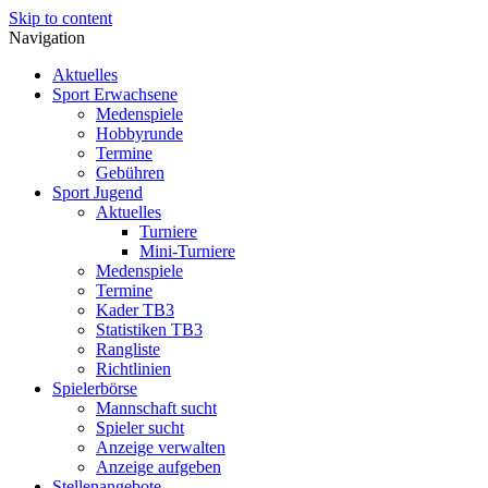
Skip to content
Navigation
Aktuelles
Sport Erwachsene
Medenspiele
Hobbyrunde
Termine
Gebühren
Sport Jugend
Aktuelles
Turniere
Mini-Turniere
Medenspiele
Termine
Kader TB3
Statistiken TB3
Rangliste
Richtlinien
Spielerbörse
Mannschaft sucht
Spieler sucht
Anzeige verwalten
Anzeige aufgeben
Stellenangebote