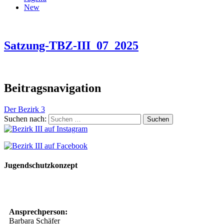
New
Satzung-TBZ-III_07_2025
Beitragsnavigation
Der Bezirk 3
Suchen nach:
Jugendschutzkonzept
10 Spielregeln für ein gutes und sicheres Miteinander
Ansprechperson:
Barbara Schäfer