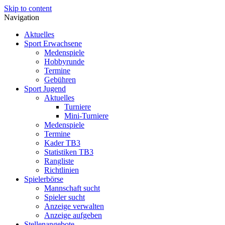
Skip to content
Navigation
Aktuelles
Sport Erwachsene
Medenspiele
Hobbyrunde
Termine
Gebühren
Sport Jugend
Aktuelles
Turniere
Mini-Turniere
Medenspiele
Termine
Kader TB3
Statistiken TB3
Rangliste
Richtlinien
Spielerbörse
Mannschaft sucht
Spieler sucht
Anzeige verwalten
Anzeige aufgeben
Stellenangebote