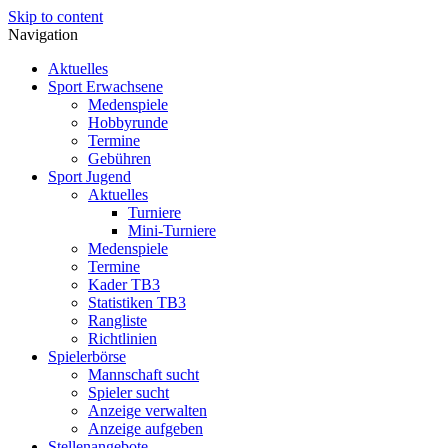
Skip to content
Navigation
Aktuelles
Sport Erwachsene
Medenspiele
Hobbyrunde
Termine
Gebühren
Sport Jugend
Aktuelles
Turniere
Mini-Turniere
Medenspiele
Termine
Kader TB3
Statistiken TB3
Rangliste
Richtlinien
Spielerbörse
Mannschaft sucht
Spieler sucht
Anzeige verwalten
Anzeige aufgeben
Stellenangebote