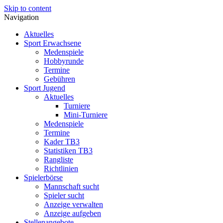
Skip to content
Navigation
Aktuelles
Sport Erwachsene
Medenspiele
Hobbyrunde
Termine
Gebühren
Sport Jugend
Aktuelles
Turniere
Mini-Turniere
Medenspiele
Termine
Kader TB3
Statistiken TB3
Rangliste
Richtlinien
Spielerbörse
Mannschaft sucht
Spieler sucht
Anzeige verwalten
Anzeige aufgeben
Stellenangebote