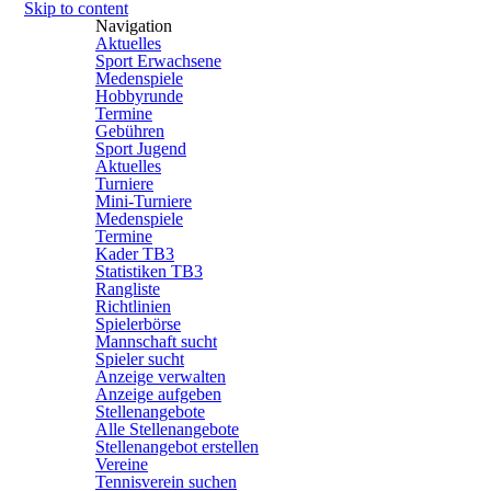
Skip to content
Navigation
Aktuelles
Sport Erwachsene
Medenspiele
Hobbyrunde
Termine
Gebühren
Sport Jugend
Aktuelles
Turniere
Mini-Turniere
Medenspiele
Termine
Kader TB3
Statistiken TB3
Rangliste
Richtlinien
Spielerbörse
Mannschaft sucht
Spieler sucht
Anzeige verwalten
Anzeige aufgeben
Stellenangebote
Alle Stellenangebote
Stellenangebot erstellen
Vereine
Tennisverein suchen