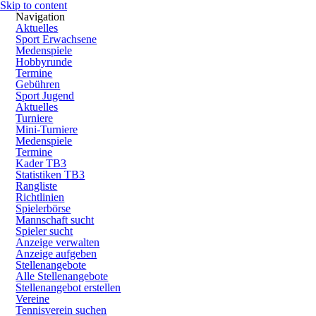
Skip to content
Navigation
Aktuelles
Sport Erwachsene
Medenspiele
Hobbyrunde
Termine
Gebühren
Sport Jugend
Aktuelles
Turniere
Mini-Turniere
Medenspiele
Termine
Kader TB3
Statistiken TB3
Rangliste
Richtlinien
Spielerbörse
Mannschaft sucht
Spieler sucht
Anzeige verwalten
Anzeige aufgeben
Stellenangebote
Alle Stellenangebote
Stellenangebot erstellen
Vereine
Tennisverein suchen