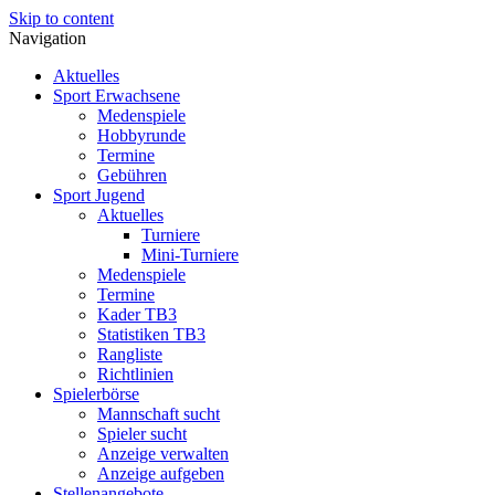
Skip to content
Navigation
Aktuelles
Sport Erwachsene
Medenspiele
Hobbyrunde
Termine
Gebühren
Sport Jugend
Aktuelles
Turniere
Mini-Turniere
Medenspiele
Termine
Kader TB3
Statistiken TB3
Rangliste
Richtlinien
Spielerbörse
Mannschaft sucht
Spieler sucht
Anzeige verwalten
Anzeige aufgeben
Stellenangebote