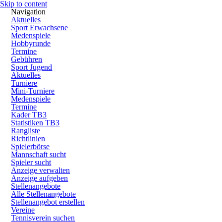
Skip to content
Navigation
Aktuelles
Sport Erwachsene
Medenspiele
Hobbyrunde
Termine
Gebühren
Sport Jugend
Aktuelles
Turniere
Mini-Turniere
Medenspiele
Termine
Kader TB3
Statistiken TB3
Rangliste
Richtlinien
Spielerbörse
Mannschaft sucht
Spieler sucht
Anzeige verwalten
Anzeige aufgeben
Stellenangebote
Alle Stellenangebote
Stellenangebot erstellen
Vereine
Tennisverein suchen