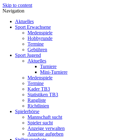
Skip to content
Navigation
Aktuelles
Sport Erwachsene
Medenspiele
Hobbyrunde
Termine
Gebühren
Sport Jugend
Aktuelles
Turniere
Mini-Turniere
Medenspiele
Termine
Kader TB3
Statistiken TB3
Rangliste
Richtlinien
Spielerbörse
Mannschaft sucht
Spieler sucht
Anzeige verwalten
Anzeige aufgeben
Stellenangebote